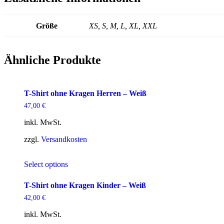
Größe
XS, S, M, L, XL, XXL
Ähnliche Produkte
T-Shirt ohne Kragen Herren – Weiß
47,00
€
inkl. MwSt.
zzgl.
Versandkosten
Dieses
Select options
Produkt
weist
mehrere
T-Shirt ohne Kragen Kinder – Weiß
Varianten
42,00
€
auf.
Die
inkl. MwSt.
Optionen