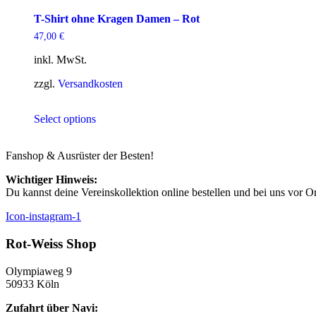
gewählt
weist
werden
mehrere
T-Shirt ohne Kragen Damen – Rot
Varianten
47,00
€
auf.
Die
inkl. MwSt.
Optionen
können
zzgl.
Versandkosten
auf
der
Dieses
Produktseite
Select options
Produkt
gewählt
weist
werden
mehrere
Fanshop & Ausrüster der Besten!
Varianten
auf.
Wichtiger Hinweis:
Die
Du kannst deine Vereinskollektion online bestellen und bei uns vor O
Optionen
können
Icon-instagram-1
auf
der
Rot-Weiss Shop
Produktseite
gewählt
Olympiaweg 9
werden
50933 Köln
Zufahrt über Navi: