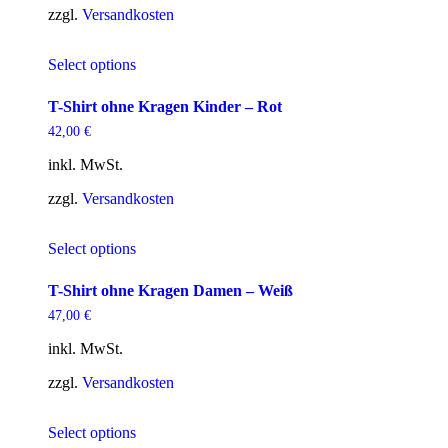
können
zzgl.
Versandkosten
auf
der
Dieses
Produktseite
Select options
Produkt
gewählt
weist
werden
mehrere
T-Shirt ohne Kragen Kinder – Rot
Varianten
42,00
€
auf.
Die
inkl. MwSt.
Optionen
können
zzgl.
Versandkosten
auf
der
Dieses
Produktseite
Select options
Produkt
gewählt
weist
werden
mehrere
T-Shirt ohne Kragen Damen – Weiß
Varianten
47,00
€
auf.
Die
inkl. MwSt.
Optionen
können
zzgl.
Versandkosten
auf
der
Dieses
Produktseite
Select options
Produkt