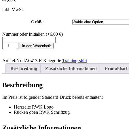
inkl. MwSt.
Größe
Nummer oder Initialien
(+6,00 €)
T-
In den Warenkorb
Shirt
ohne
Artikel-Nr.
IA0413-R
Kategorie
Trainingsshirt
Kragen
Herren
Beschreibung
Zusätzliche Informationen
Produktsich
-
Rot
Menge
Beschreibung
Im Preis ist folgender Standard-Druck bereits enthalten:
Herzseite RWK Logo
Rücken oben RWK Schriftzug
Zusätzliche Informationen